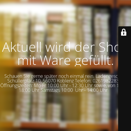
Aktuell wird der Shop
mit Ware gefüllt.
Schauen Sie gerne später noch einmal rein. Ladengeschäft:
Schüllerplatz 10, 56070 Koblenz Telefon: 02619822837
Öffnungszeiten: Mo-Fr 10:00 Uhr - 12:30 Uhr sowie, von 14:30 -
18:00 Uhr Samstags 10:00 Uhr - 14:00 Uhr